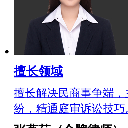
擅长领域
擅长解决民商事争端，
纷，精通庭审诉讼技巧