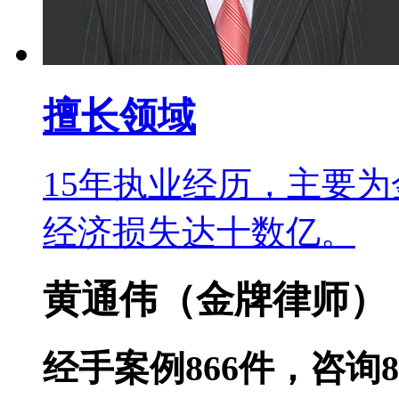
擅长领域
15年执业经历，主要
经济损失达十数亿。
黄通伟
（金牌律师）
经手案例
866
件，咨询
8