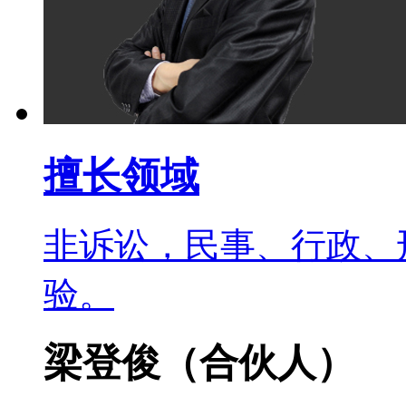
擅长领域
非诉讼，民事、行政、
验。
梁登俊
（合伙人）