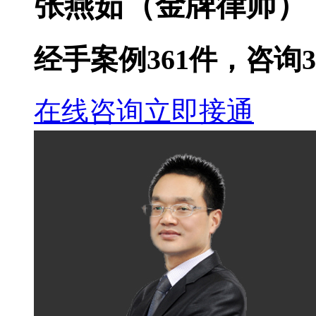
张燕茹
（金牌律师）
经手案例
361
件，咨询
3
在线咨询
立即接通