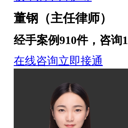
董钢
（主任律师）
经手案例
910
件，咨询
1
在线咨询
立即接通